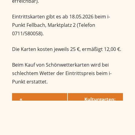
erreichbar).
Eintrittskarten gibt es ab 18.05.2026 beim i-
Punkt Fellbach, Marktplatz 2 (Telefon
0711/580058).
Die Karten kosten jeweils 25 €, ermäßigt 12,00 €.
Beim Kauf von Schönwetterkarten wird bei
schlechtem Wetter der Eintrittspreis beim i-
Punkt erstattet.
V
«
Kulturgarten:
Langschläferfrühstück
DOSSITZA, BLOSS
e
SO DOSSITZA
»
r
a