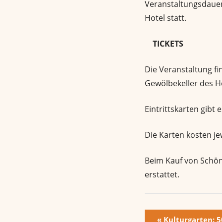
Veranstaltungsdauer 
Hotel statt.
TICKETS
Die Veranstaltung f
Gewölbekeller des Ho
Eintrittskarten gibt 
Die Karten kosten jew
Beim Kauf von Schönw
erstattet.
V
«
Kulturgarten: 