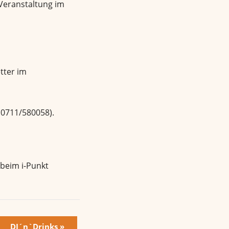
 Veranstaltung im
tter im
n 0711/580058).
 beim i-Punkt
DJ´n`Drinks
»