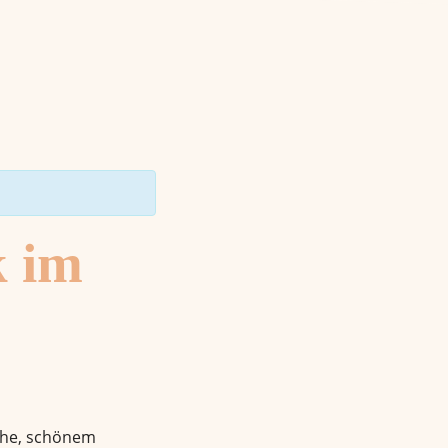
k im
Ruhe, schönem