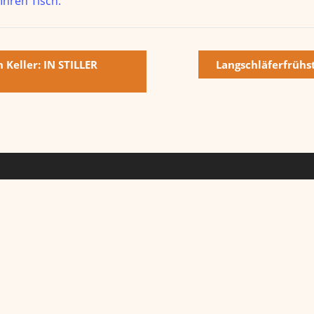
 Ihren Tisch.
 Keller: IN STILLER
Langschläferfrüh
Kontakt
Tel. +49 (0711) 518585-0
A
Mail:
Info@HotelBuerkle.de
D