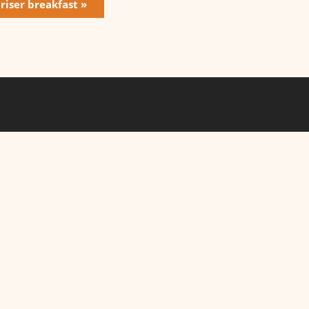
 riser breakfast
»
Further Links
lb Lodge
rivacy Policy
mprint
Follow us on Facebook