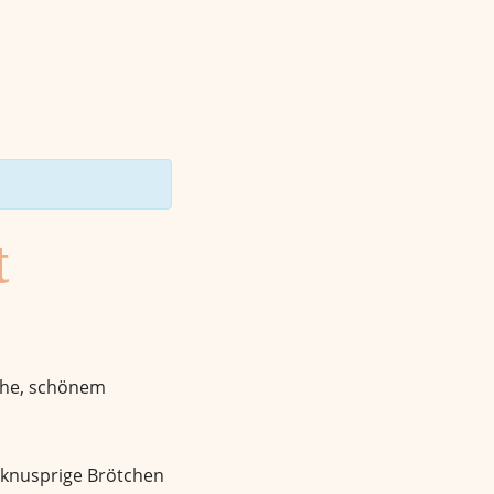
t
Ruhe, schönem
: knusprige Brötchen