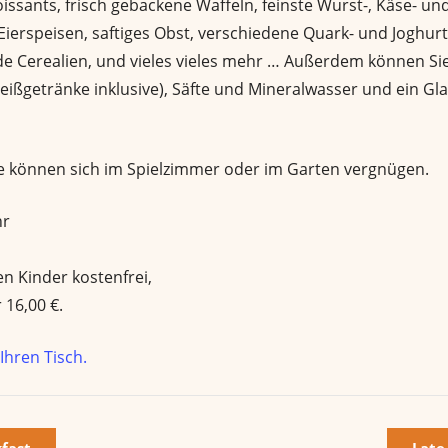
issants, frisch gebackene Waffeln, feinste Wurst-, Käse- und
Eierspeisen, saftiges Obst, verschiedene Quark- und Joghurt
de Cerealien, und vieles vieles mehr … Außerdem können Sie
Heißgetränke inklusive), Säfte und Mineralwasser und ein Gla
e können sich im Spielzimmer oder im Garten vergnügen.
hr
n Kinder kostenfrei,
 16,00 €.
 Ihren Tisch.