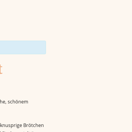
t
Ruhe, schönem
: knusprige Brötchen