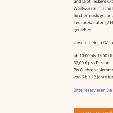
und Brot, leckere Cro
Weißwürste, frische 
Birchermüsli, gesun
Teespezialitäten (2 
genießen.
Unsere kleinen Gäst
ab 10:00 bis 13:00 U
32,00 € pro Person
Bis 6 Jahre schlemme
von 6 bis 12 Jahre für
Bitte reservieren Sie
E