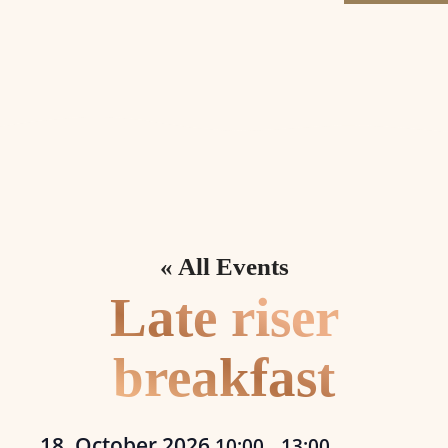
« All Events
Late riser
breakfast
18. October 2026
10:00
13:00
–