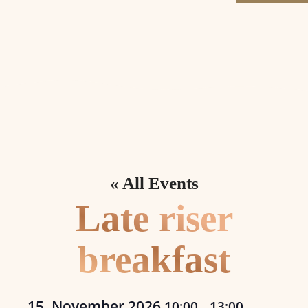
« All Events
Late riser
breakfast
15. November 2026
10:00
13:00
–